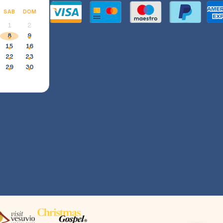
SAB
DOM
1
2
8
9
15
16
22
23
29
30
Assistente Vivere Napoli
Scopri eventi e ottieni assistenza