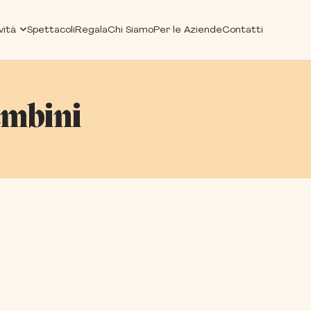
vità
Spettacoli
Regala
Chi Siamo
Per le Aziende
Contatti
ambini