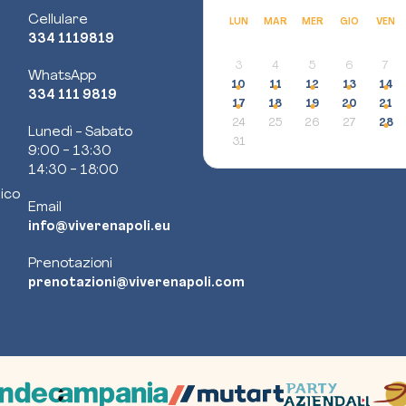
Cellulare
LUN
MAR
MER
GIO
VEN
334 1119819
3
4
5
6
7
WhatsApp
10
11
12
13
14
334 111 9819
17
18
19
20
21
24
25
26
27
28
Lunedì - Sabato
31
9:00 - 13:30
14:30 - 18:00
ico
Email
info@viverenapoli.eu
Prenotazioni
prenotazioni@viverenapoli.com