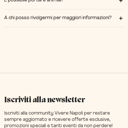
È possibile portare animali?
Oltre questo termine si applicano le condizioni specifiche
momenti, tra cui la visita tra i
filari
, la
musica dal vivo
e
previste per l’evento.
l’
osservazione delle stelle con telescopio
, che possono
No,
non è consentito
portare animali durante l’evento.
essere piacevoli e coinvolgenti anche per i più piccoli.
A chi posso rivolgermi per maggiori informazioni?
Per informazioni o assistenza puoi contattare
Vivere Napoli
tramite WhatsApp
al numero
+39 334 11 19819.
Iscriviti alla newsletter
Iscriviti alla community Vivere Napoli per restare
sempre aggiornato e ricevere offerte esclusive,
promozioni speciali e tanti eventi da non perdere!