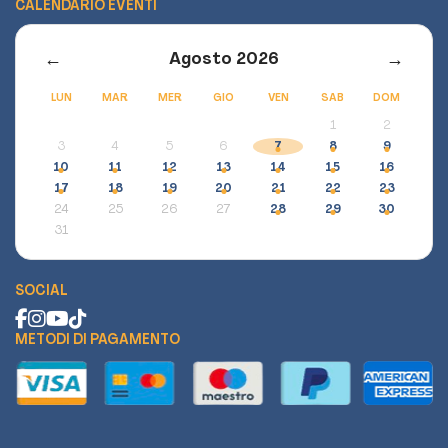
CALENDARIO EVENTI
←
→
Agosto 2026
LUN
MAR
MER
GIO
VEN
SAB
DOM
1
2
3
4
5
6
7
8
9
10
11
12
13
14
15
16
17
18
19
20
21
22
23
24
25
26
27
28
29
30
31
SOCIAL
METODI DI PAGAMENTO