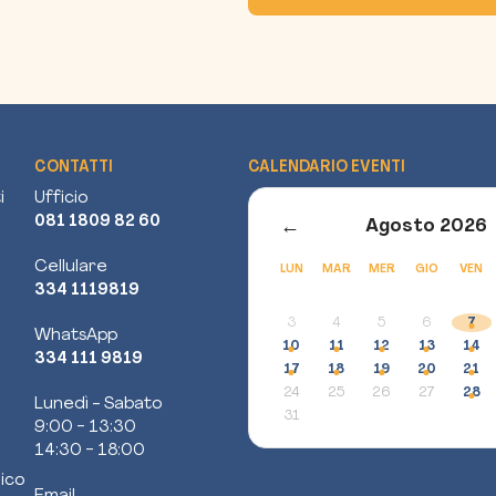
CONTATTI
CALENDARIO EVENTI
i
Ufficio
081 1809 82 60
←
Agosto 2026
Cellulare
LUN
MAR
MER
GIO
VEN
334 1119819
3
4
5
6
7
WhatsApp
10
11
12
13
14
334 111 9819
17
18
19
20
21
24
25
26
27
28
Lunedì - Sabato
31
9:00 - 13:30
14:30 - 18:00
ico