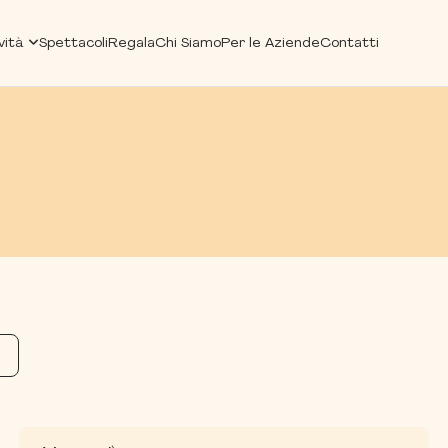
vità
Spettacoli
Regala
Chi Siamo
Per le Aziende
Contatti