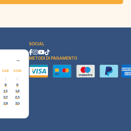
SOCIAL
METODI DI PAGAMENTO
→
SAB
DOM
1
2
8
9
15
16
22
23
29
30
Assistente Vivere Napoli