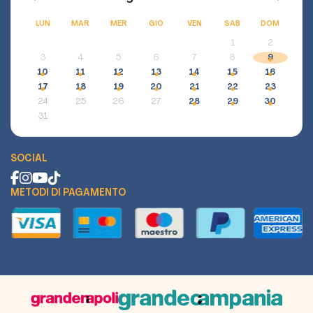
LUN
MAR
MER
GIO
VEN
SAB
DOM
1
2
3
4
5
6
7
8
9
10
11
12
13
14
15
16
17
18
19
20
21
22
23
24
25
26
27
28
29
30
31
SOCIAL
METODI DI PAGAMENTO
Assistente Vivere Napoli
Scopri eventi e ottieni assistenza