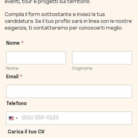
eventi, tour e progetti sul territorio.
Compila il form sottostante e inviaci la tua
candidatura. Se il tuo profilo sarà in linea con le nostre
esigenze, ti contatteremo per conoscerti meglio.
t
Nome
*
e
C
a
r
Nome
Cognome
i
c
Email
*
a
/
Telefono
Carica il tuo CV