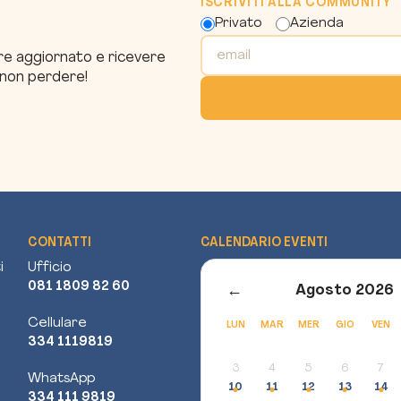
ISCRIVITI ALLA COMMUNITY
Privato
Azienda
pre aggiornato e ricevere
a non perdere!
CONTATTI
CALENDARIO EVENTI
i
Ufficio
081 1809 82 60
←
Agosto 2026
Cellulare
LUN
MAR
MER
GIO
VEN
334 1119819
3
4
5
6
7
WhatsApp
10
11
12
13
14
334 111 9819