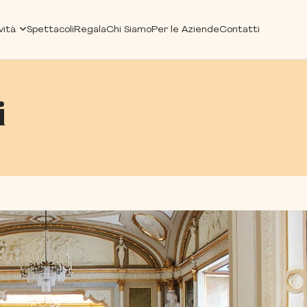
vità
Spettacoli
Regala
Chi Siamo
Per le Aziende
Contatti
i