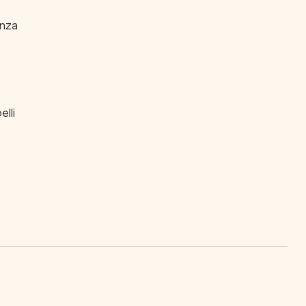
enza
elli