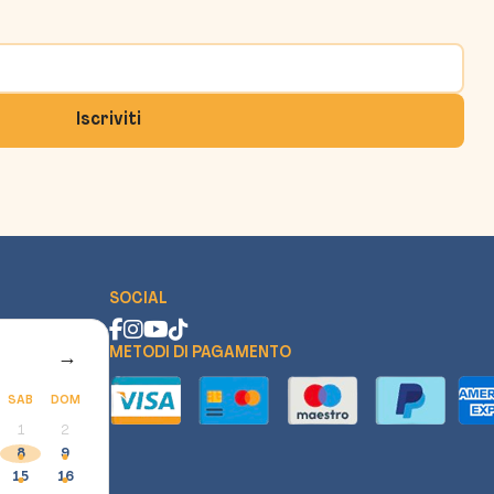
SOCIAL
METODI DI PAGAMENTO
→
SAB
DOM
1
2
8
9
15
16