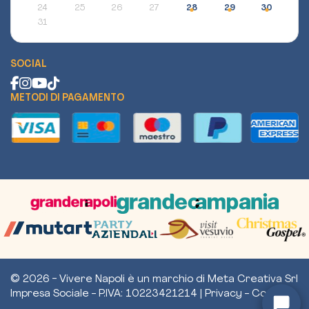
24
25
26
27
28
29
30
31
SOCIAL
METODI DI PAGAMENTO
Assistente Vivere Napoli
Scopri eventi e ottieni assistenza
© 2026 - Vivere Napoli è un marchio di Meta Creativa Srl
Impresa Sociale - P.IVA: 10223421214 |
Privacy
-
Cookie